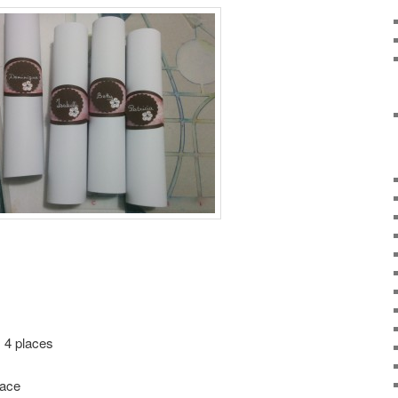
4 places
lace