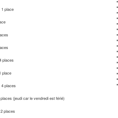
1 place
ace
laces
laces
4 places
 place
4 places
ces (jeudi car le vendredi est férié)
2 places