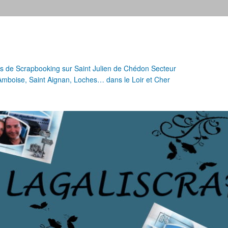
urs de Scrapbooking sur Saint Julien de Chédon Secteur
 Amboise, Saint Aignan, Loches… dans le Loir et Cher