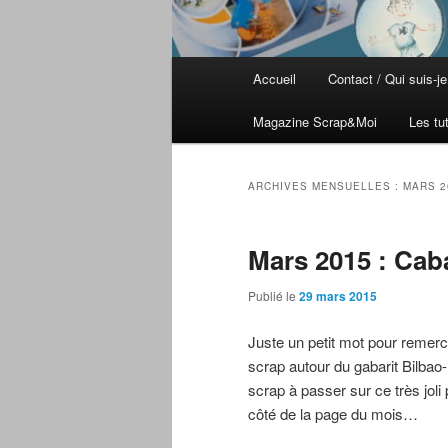
Menu principal
Accueil
Contact / Qui suis-je
Aller au contenu principal
Aller au contenu secondaire
Magazine Scrap&Moi
Les tu
ARCHIVES MENSUELLES :
MARS 2
Mars 2015 : Caba
Publié le
29 mars 2015
Juste un petit mot pour remerc
scrap autour du gabarit Bilb
scrap à passer sur ce très joli
côté de la page du mois…