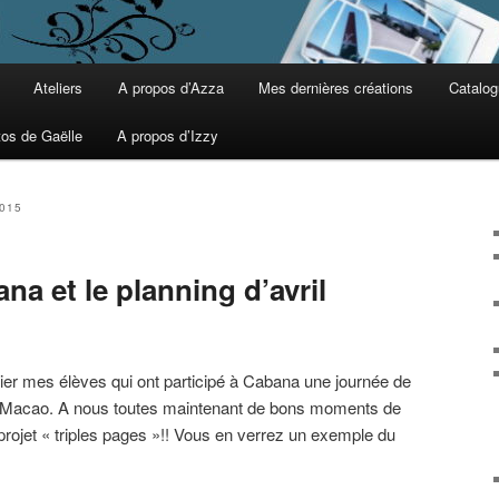
Ateliers
A propos d’Azza
Mes dernières créations
Catalog
tos de Gaëlle
A propos d’Izzy
015
na et le planning d’avril
ier mes élèves qui ont participé à Cabana une journée de
ao-Macao. A nous toutes maintenant de bons moments de
 projet « triples pages »!! Vous en verrez un exemple du