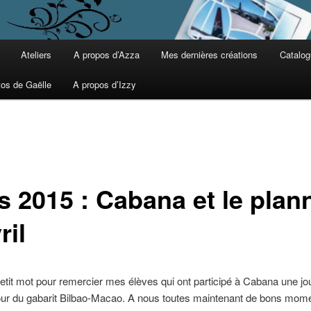
Ateliers
A propos d’Azza
Mes dernières créations
Catalog
tos de Gaëlle
A propos d’Izzy
s 2015 : Cabana et le plan
ril
etit mot pour remercier mes élèves qui ont participé à Cabana une jo
our du gabarit Bilbao-Macao. A nous toutes maintenant de bons mom