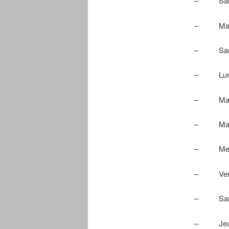
– Samedi
– Mardi 0
– Samedi
– Lundi 1
– Mardi 1
– Mardi 2
– Mercred
– Vendred
– Samedi
– Jeudi 30