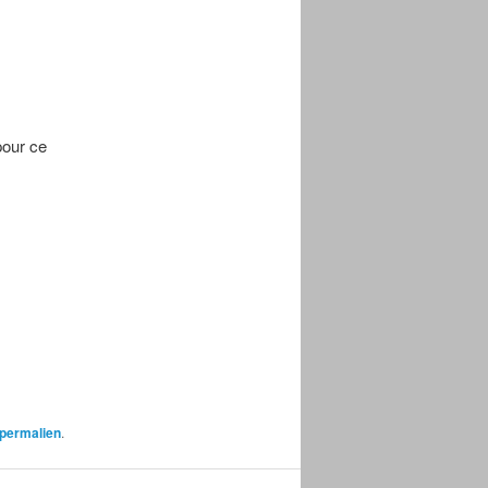
pour ce
permalien
.