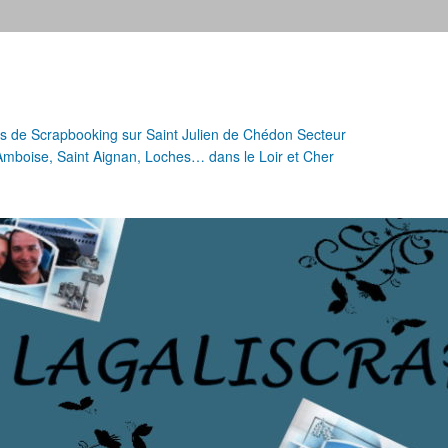
urs de Scrapbooking sur Saint Julien de Chédon Secteur
 Amboise, Saint Aignan, Loches… dans le Loir et Cher