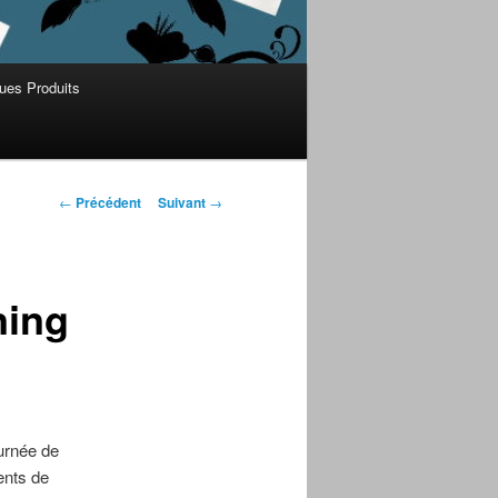
ues Produits
Navigation des
←
Précédent
Suivant
→
articles
ning
urnée de
ents de