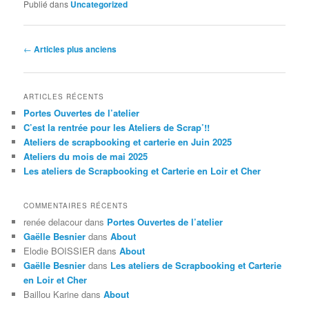
Publié dans
Uncategorized
Navigation des articles
←
Articles plus anciens
ARTICLES RÉCENTS
Portes Ouvertes de l’atelier
C’est la rentrée pour les Ateliers de Scrap’!!
Ateliers de scrapbooking et carterie en Juin 2025
Ateliers du mois de mai 2025
Les ateliers de Scrapbooking et Carterie en Loir et Cher
COMMENTAIRES RÉCENTS
renée delacour
dans
Portes Ouvertes de l’atelier
Gaëlle Besnier
dans
About
Elodie BOISSIER
dans
About
Gaëlle Besnier
dans
Les ateliers de Scrapbooking et Carterie
en Loir et Cher
Baillou Karine
dans
About