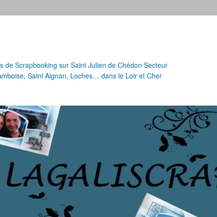
urs de Scrapbooking sur Saint Julien de Chédon Secteur
 Amboise, Saint Aignan, Loches… dans le Loir et Cher