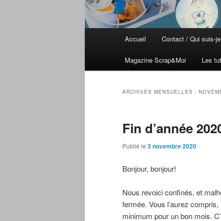
Menu principal
Accueil
Contact / Qui suis-je
Aller au contenu principal
Aller au contenu secondaire
Magazine Scrap&Moi
Les tu
ARCHIVES MENSUELLES :
NOVEM
Fin d’année 202
Publié le
3 novembre 2020
Bonjour, bonjour!
Nous revoici confinés, et malh
fermée. Vous l’aurez compris, i
minimum pour un bon mois. C’e