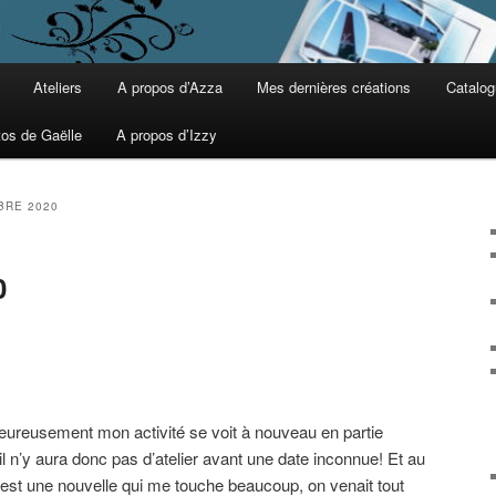
Ateliers
A propos d’Azza
Mes dernières créations
Catalog
tos de Gaëlle
A propos d’Izzy
BRE 2020
0
eureusement mon activité se voit à nouveau en partie
l n’y aura donc pas d’atelier avant une date inconnue! Et au
st une nouvelle qui me touche beaucoup, on venait tout